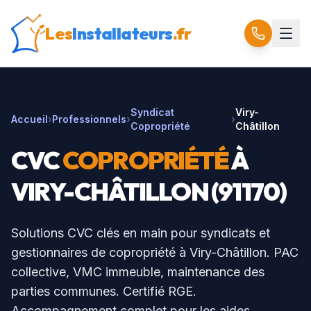
Les
Installateurs
.fr
Syndicat
Viry-
Accueil
›
Professionnels
›
›
Copropriété
Châtillon
CVC
COPROPRIÉTÉ
À
VIRY-CHÂTILLON
(
91170
)
Solutions CVC clés en main pour syndicats et
gestionnaires de copropriété à
Viry-Châtillon
. PAC
collective, VMC immeuble, maintenance des
parties communes. Certifié RGE.
Accompagnement complet pour les aides