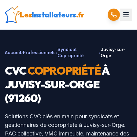
Les
Installateurs
.fr
Syndicat
Juvisy-sur-
Accueil
›
Professionnels
›
›
Copropriété
Orge
CVC
COPROPRIÉTÉ
À
JUVISY-SUR-ORGE
(
91260
)
Solutions CVC clés en main pour syndicats et
gestionnaires de copropriété à
Juvisy-sur-Orge
.
PAC collective, VMC immeuble, maintenance des