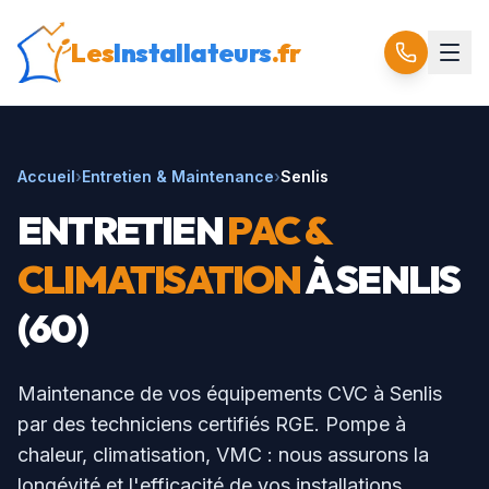
Les
Installateurs
.fr
Accueil
›
Entretien & Maintenance
›
Senlis
ENTRETIEN
PAC &
CLIMATISATION
À
SENLIS
(
60
)
Maintenance de vos équipements CVC à
Senlis
par des techniciens certifiés RGE. Pompe à
chaleur, climatisation, VMC : nous assurons la
longévité et l'efficacité de vos installations.