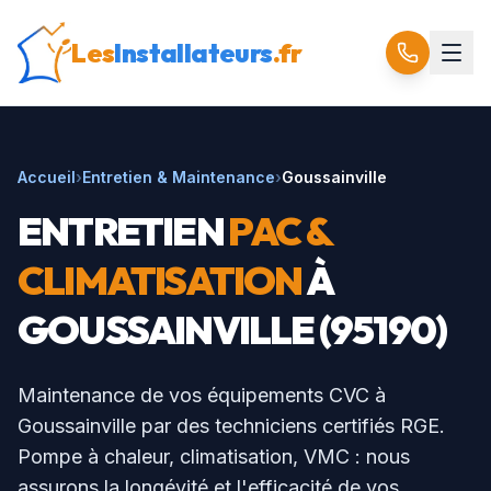
Les
Installateurs
.fr
Accueil
›
Entretien & Maintenance
›
Goussainville
ENTRETIEN
PAC &
CLIMATISATION
À
GOUSSAINVILLE
(
95190
)
Maintenance de vos équipements CVC à
Goussainville
par des techniciens certifiés RGE.
Pompe à chaleur, climatisation, VMC : nous
assurons la longévité et l'efficacité de vos