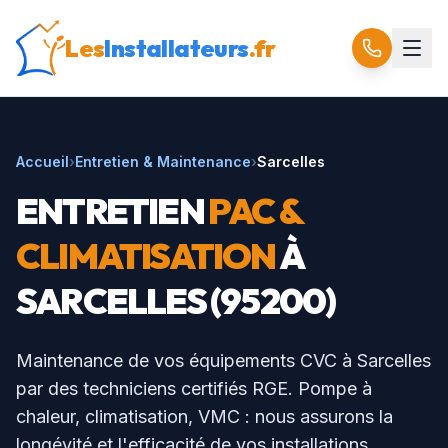
Les
Installateurs
.fr
Accueil
›
Entretien & Maintenance
›
Sarcelles
ENTRETIEN
PAC &
CLIMATISATION
À
SARCELLES
(
95200
)
Maintenance de vos équipements CVC à
Sarcelles
par des techniciens certifiés RGE. Pompe à
chaleur, climatisation, VMC : nous assurons la
longévité et l'efficacité de vos installations.