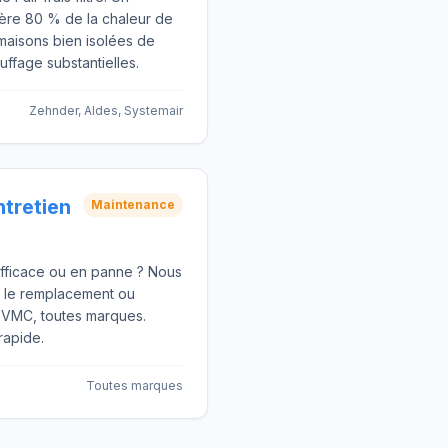
ère 80 % de la chaleur de
s maisons bien isolées de
ffage substantielles.
Zehnder, Aldes, Systemair
tretien
Maintenance
efficace ou en panne ? Nous
r le remplacement ou
e VMC, toutes marques.
 rapide.
Toutes marques