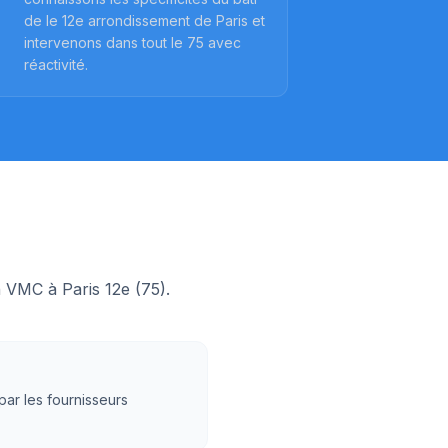
de le 12e arrondissement de Paris et
intervenons dans tout le 75 avec
réactivité.
on VMC à
Paris 12e
(
75
).
par les fournisseurs