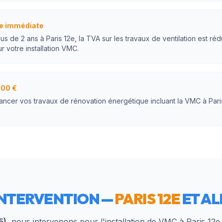
e immédiate
s de 2 ans à Paris 12e, la TVA sur les travaux de ventilation est réd
 votre installation VMC.
000 €
nancer vos travaux de rénovation énergétique incluant la VMC à Par
INTERVENTION —
PARIS 12E
ET A
5)
, nous intervenons pour l'installation de VMC à
Paris 12e