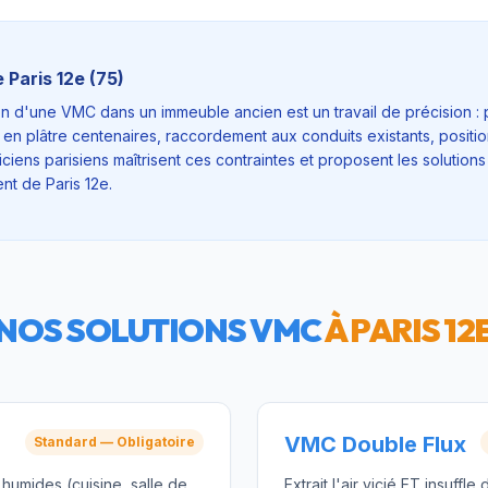
e
Paris 12e
(
75
)
ation d'une VMC dans un immeuble ancien est un travail de précision 
 en plâtre centenaires, raccordement aux conduits existants, positi
ciens parisiens maîtrisent ces contraintes et proposent les solutions
nt de Paris 12e.
NOS SOLUTIONS VMC
À
PARIS 12
VMC Double Flux
Standard — Obligatoire
s humides (cuisine, salle de
Extrait l'air vicié ET insuffle d