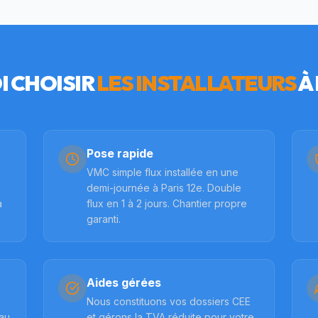
 CHOISIR
LES INSTALLATEURS
À
Pose rapide
VMC simple flux installée en une
demi-journée à Paris 12e. Double
à
flux en 1 à 2 jours. Chantier propre
garanti.
Aides gérées
Nous constituons vos dossiers CEE
 au
et gérons la TVA réduite pour votre