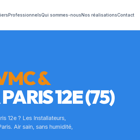
liers
Professionnels
Qui sommes-nous
Nos réalisations
Contact
VMC &
À
PARIS 12E
(75)
ris 12e
? Les Installateurs,
Paris
. Air sain, sans humidité,