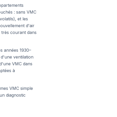
appartements
touchés : sans VMC
latils), et les
nouvellement d'air
e très courant dans
es années 1930–
'une ventilation
e d'une VMC dans
aptées à
stèmes VMC simple
 un diagnostic