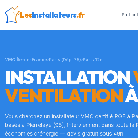
Les
Installateurs
.fr
Particu
VMC Île-de-France
›
Paris
(Dép.
75
)
›
Paris 12e
INSTALLATION
VENTILATION
Vous cherchez un installateur VMC certifié RGE à
Pa
basés à Pierrelaye (95), interviennent dans toute la
économies d'énergie — devis gratuit sous 48h.