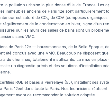
re la pollution urbaine la plus dense d'Île-de-France. Les 
es immeubles anciens de Paris 12e sont particulièrement 
r intérieur est saturé de CO₂, de COV (composés organiques vo
t régulièrement de la condensation en hiver, signe d'un re
oisissures sur les murs des salles de bains sont un problèm
parisiens sans VMC.
iens de Paris 12e — haussmanniens, de la Belle Époque, d
nt été conçus avec une VMC. Beaucoup ne disposent que d
uits de cheminée, totalement insuffisante. La mise en plac
site un diagnostic précis et des solutions d'installation ad
sienne.
 certifiés RGE et basés à Pierrelaye (95), installent des sy
 à
Paris 12e
et dans toute la
Paris
. Nos techniciens réalisent
logement avant de recommander la solution adaptée.