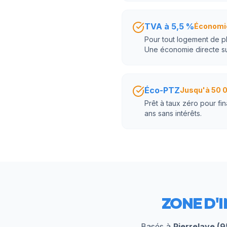
TVA à 5,5 %
Économi
Pour tout logement de plu
Une économie directe sur
Éco-PTZ
Jusqu'à 50 
Prêt à taux zéro pour fi
ans sans intérêts.
ZONE D'
Basés à
Pierrelaye (9