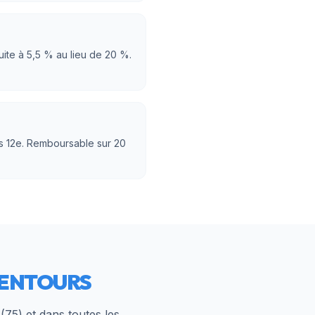
uite à 5,5 % au lieu de 20 %.
is 12e. Remboursable sur 20
LENTOURS
(
75
) et dans toutes les