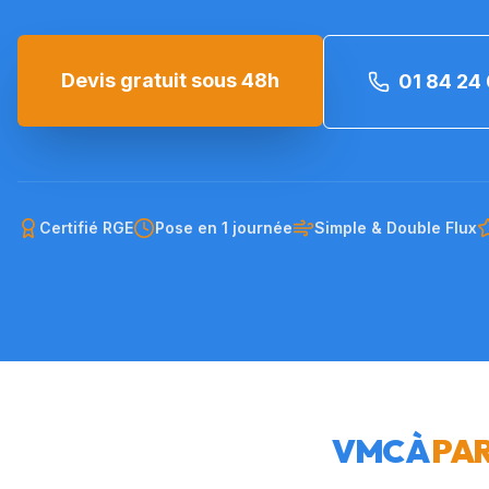
Devis gratuit sous 48h
01 84 24 
Certifié RGE
Pose en 1 journée
Simple & Double Flux
VMC À
PAR