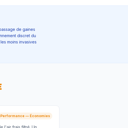
: passage de gaines
onnement discret du
 les moins invasives
E
Performance — Économies
e l'air frais filtré. Un