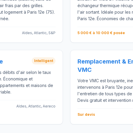
ir frais par des grilles.
échangeur thermique récup
ut logement à Paris 12e (75).
l'air sortant. Idéale pour le
rnée.
Paris 12e. Économies de chau
Aldes, Atlantic, S&P
5 000 € à 10 000 € posée
e
Remplacement & En
Intelligent
VMC
débits d'air selon le taux
e. Économique et
Votre VMC est bruyante, in
 appartements et maisons de
intervenons à Paris 12e pou
riable.
l'entretien de tous types d
Devis gratuit et intervention
Aldes, Atlantic, Aereco
Sur devis