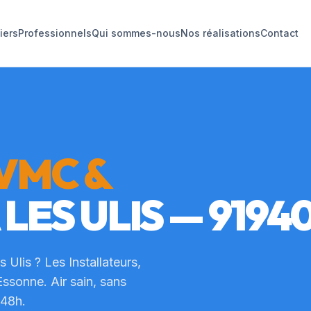
liers
Professionnels
Qui sommes-nous
Nos réalisations
Contact
VMC &
À
LES ULIS
— 9194
s Ulis
? Les Installateurs,
Essonne
. Air sain, sans
 48h.