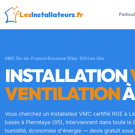
Les
Installateurs
.fr
Particu
VMC Île-de-France
›
Essonne
(Dép.
91
)
›
Les Ulis
INSTALLATION
VENTILATION
Vous cherchez un installateur VMC certifié RGE à
Le
basés à Pierrelaye (95), interviennent dans toute la
humidité, économies d'énergie — devis gratuit sous