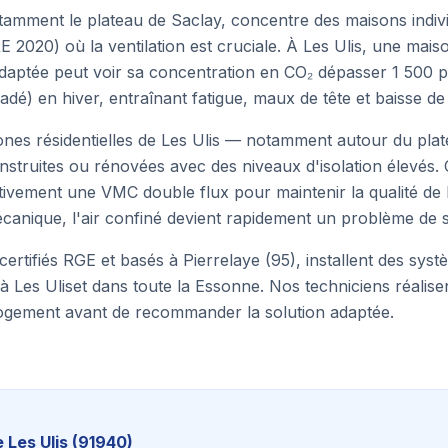
tamment le plateau de Saclay, concentre des maisons indivi
E 2020) où la ventilation est cruciale. À Les Ulis, une mais
aptée peut voir sa concentration en CO₂ dépasser 1 500 p
gradé) en hiver, entraînant fatigue, maux de tête et baisse de
nes résidentielles de Les Ulis — notamment autour du pla
nstruites ou rénovées avec des niveaux d'isolation élevés.
tivement une VMC double flux pour maintenir la qualité de l'
anique, l'air confiné devient rapidement un problème de s
 certifiés RGE et basés à Pierrelaye (95), installent des sy
 à
Les Ulis
et dans toute la
Essonne
. Nos techniciens réalise
logement avant de recommander la solution adaptée.
e
Les Ulis
(
91940
)