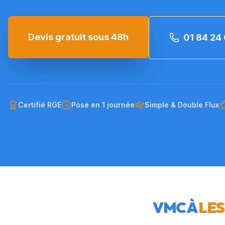
Devis gratuit sous 48h
01 84 24 
Certifié RGE
Pose en 1 journée
Simple & Double Flux
VMC À
LES