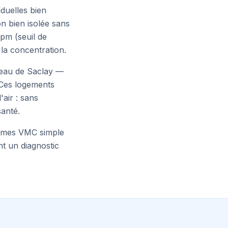
duelles bien
on bien isolée sans
pm (seuil de
 la concentration.
teau de Saclay —
 Ces logements
air : sans
anté.
stèmes VMC simple
nt un diagnostic