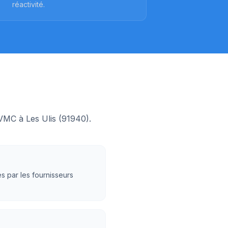
réactivité.
n VMC à
Les Ulis
(
91940
).
s par les fournisseurs