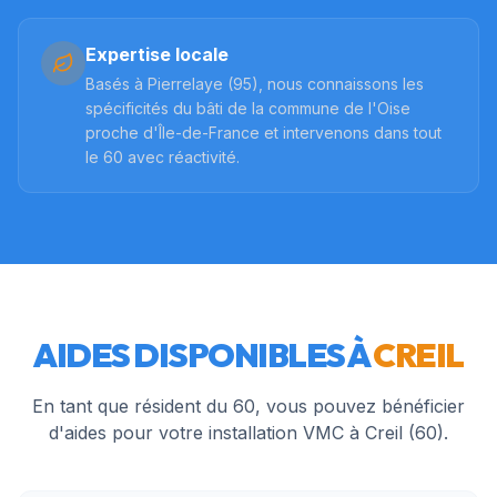
Expertise locale
Basés à Pierrelaye (95), nous connaissons les
spécificités du bâti de la commune de l'Oise
proche d'Île-de-France et intervenons dans tout
le 60 avec réactivité.
AIDES DISPONIBLES À
CREIL
En tant que résident du
60
, vous pouvez bénéficier
d'aides pour votre installation VMC à
Creil
(
60
).