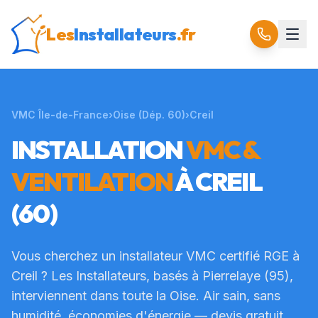
Les
Installateurs
.fr
VMC Île-de-France
›
Oise
(Dép.
60
)
›
Creil
INSTALLATION
VMC &
VENTILATION
À
CREIL
(60)
Vous cherchez un installateur VMC certifié RGE à
Creil
? Les Installateurs, basés à Pierrelaye (95),
interviennent dans toute la
Oise
. Air sain, sans
humidité, économies d'énergie — devis gratuit