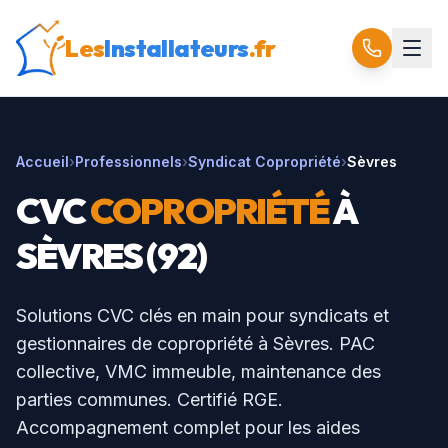
Les
Installateurs
.fr
Accueil
›
Professionnels
›
Syndicat Copropriété
›
Sèvres
CVC
COPROPRIÉTÉ
À
SÈVRES
(
92
)
Solutions CVC clés en main pour syndicats et
gestionnaires de copropriété à
Sèvres
. PAC
collective, VMC immeuble, maintenance des
parties communes. Certifié RGE.
Accompagnement complet pour les aides