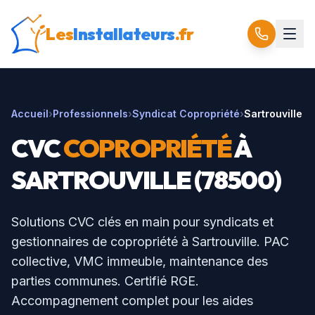
Les
Installateurs
.fr
Accueil
›
Professionnels
›
Syndicat Copropriété
›
Sartrouville
CVC
COPROPRIÉTÉ
À
SARTROUVILLE
(
78500
)
Solutions CVC clés en main pour syndicats et
gestionnaires de copropriété à
Sartrouville
. PAC
collective, VMC immeuble, maintenance des
parties communes. Certifié RGE.
Accompagnement complet pour les aides