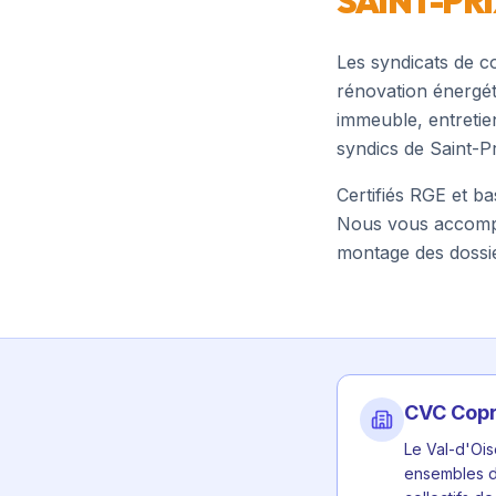
SAINT-PR
Les syndicats de c
rénovation énergét
immeuble, entretie
syndics de
Saint-Pr
Certifiés RGE et b
Nous vous accompag
montage des dossie
CVC Copr
Le Val-d'Ois
ensembles d