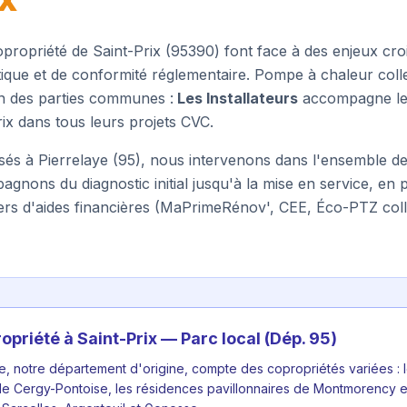
IX
opropriété de
Saint-Prix
(
95390
) font face à des enjeux cro
ique et de conformité réglementaire. Pompe à chaleur col
n des parties communes :
Les Installateurs
accompagne les
ix
dans tous leurs projets CVC.
asés à Pierrelaye (95), nous intervenons dans l'ensemble d
nons du diagnostic initial jusqu'à la mise en service, en 
rs d'aides financières (MaPrimeRénov', CEE, Éco-PTZ colle
opriété à
Saint-Prix
— Parc local (Dép.
95
)
e, notre département d'origine, compte des copropriétés variées : 
e Cergy-Pontoise, les résidences pavillonnaires de Montmorency e