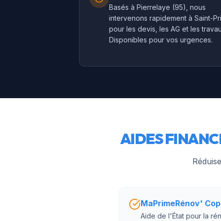
Basés à Pierrelaye (95), nous
intervenons rapidement à Saint-Pr
pour les devis, les AG et les trava
Disponibles pour vos urgences.
AIDES FINANC
Réduise
MaPrimeRénov' Cop
Aide de l'État pour la 