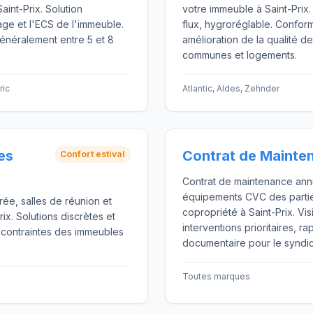
aint-Prix. Solution
votre immeuble à Saint-Prix
age et l'ECS de l'immeuble.
flux, hygroréglable. Conform
généralement entre 5 et 8
amélioration de la qualité de 
communes et logements.
ric
Atlantic, Aldes, Zehnder
es
Contrat de Mainte
Confort estival
Contrat de maintenance ann
équipements CVC des parti
trée, salles de réunion et
copropriété à Saint-Prix. Vis
rix. Solutions discrètes et
interventions prioritaires, ra
 contraintes des immeubles
documentaire pour le syndic
Toutes marques