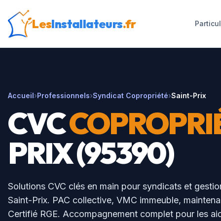
Les
Installateurs
.fr
Particu
Accueil
›
Professionnels
›
Syndicat Copropriété
›
Saint-Prix
CVC
COPROPRI
PRIX
(
95390
)
Solutions CVC clés en main pour syndicats et gestio
Saint-Prix
. PAC collective, VMC immeuble, mainten
Certifié RGE. Accompagnement complet pour les aid