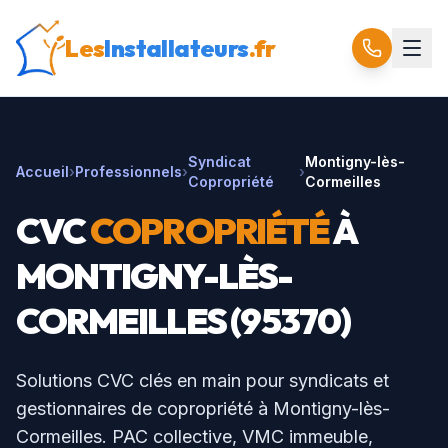
Les
Installateurs
.fr
Syndicat
Montigny-lès-
Accueil
›
Professionnels
›
›
Copropriété
Cormeilles
CVC
COPROPRIÉTÉ
À
MONTIGNY-LÈS-
CORMEILLES
(
95370
)
Solutions CVC clés en main pour syndicats et
gestionnaires de copropriété à
Montigny-lès-
Cormeilles
. PAC collective, VMC immeuble,