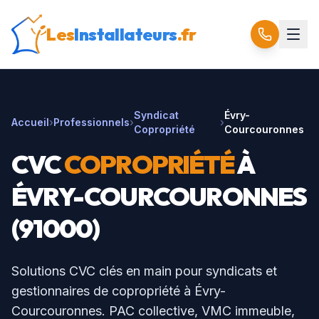
Les
Installateurs
.fr
Syndicat
Évry-
Accueil
›
Professionnels
›
›
Copropriété
Courcouronnes
CVC
COPROPRIÉTÉ
À
ÉVRY-COURCOURONNES
(
91000
)
Solutions CVC clés en main pour syndicats et
gestionnaires de copropriété à
Évry-
Courcouronnes
. PAC collective, VMC immeuble,