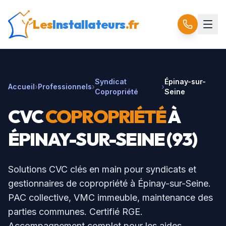
Les
Installateurs
.fr
Syndicat
Épinay-sur-
Accueil
›
Professionnels
›
›
Copropriété
Seine
CVC
COPROPRIÉTÉ
À
ÉPINAY-SUR-SEINE
(
93
)
Solutions CVC clés en main pour syndicats et
gestionnaires de copropriété à
Épinay-sur-Seine
.
PAC collective, VMC immeuble, maintenance des
parties communes. Certifié RGE.
Accompagnement complet pour les aides