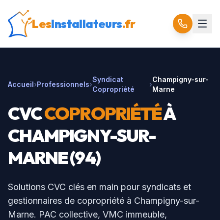
Les
Installateurs
.fr
Syndicat
Champigny-sur-
Accueil
›
Professionnels
›
›
Copropriété
Marne
CVC
COPROPRIÉTÉ
À
CHAMPIGNY-SUR-
MARNE
(
94
)
Solutions CVC clés en main pour syndicats et
gestionnaires de copropriété à
Champigny-sur-
Marne
. PAC collective, VMC immeuble,