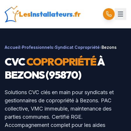
Les
Installateurs
.fr
Accueil
›
Professionnels
›
Syndicat Copropriété
›
Bezons
CVC
COPROPRIÉTÉ
À
BEZONS
(
95870
)
Solutions CVC clés en main pour syndicats et
gestionnaires de copropriété à
Bezons
. PAC
collective, VMC immeuble, maintenance des
parties communes. Certifié RGE.
Accompagnement complet pour les aides