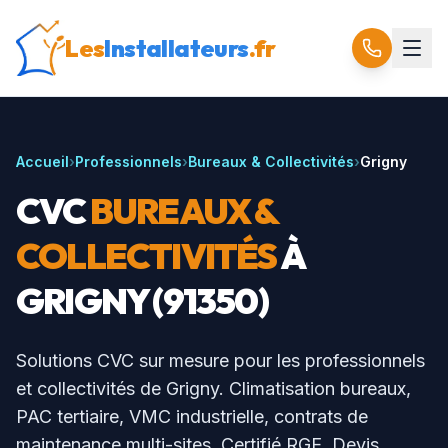
Les
Installateurs
.fr
Accueil
›
Professionnels
›
Bureaux & Collectivités
›
Grigny
CVC
BUREAUX &
COLLECTIVITÉS
À
GRIGNY
(
91350
)
Solutions CVC sur mesure pour les professionnels
et collectivités de
Grigny
. Climatisation bureaux,
PAC tertiaire, VMC industrielle, contrats de
maintenance multi-sites. Certifié RGE. Devis