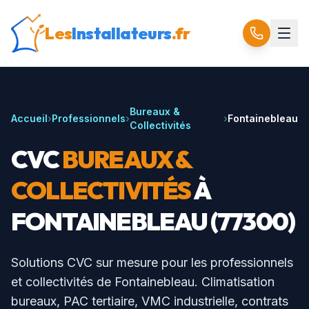
Les
Installateurs
.fr
Bureaux &
Accueil
›
Professionnels
›
›
Fontainebleau
Collectivités
CVC
BUREAUX &
COLLECTIVITÉS
À
FONTAINEBLEAU
(
77300
)
Solutions CVC sur mesure pour les professionnels
et collectivités de
Fontainebleau
. Climatisation
bureaux, PAC tertiaire, VMC industrielle, contrats