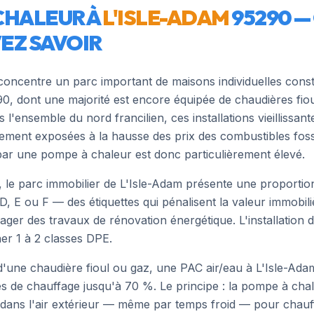
CHALEUR À
L'ISLE-ADAM
95290
—
EZ SAVOIR
 concentre un parc important de maisons individuelles const
0, dont une majorité est encore équipée de chaudières fioul
ensemble du nord francilien, ces installations vieillissant
tement exposées à la hausse des prix des combustibles fossi
ar une pompe à chaleur est donc particulièrement élevé.
 le parc immobilier de L'Isle-Adam présente une proportion 
, E ou F — des étiquettes qui pénalisent la valeur immobili
gager des travaux de rénovation énergétique. L'installation
er 1 à 2 classes DPE.
'une chaudière fioul ou gaz, une PAC air/eau à
L'Isle-Ada
es de chauffage jusqu'à 70 %. Le principe : la pompe à chal
 dans l'air extérieur — même par temps froid — pour chauf