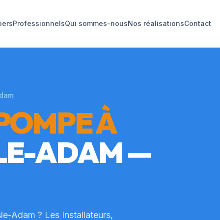
liers
Professionnels
Qui sommes-nous
Nos réalisations
Contact
Adam
POMPE À
SLE-ADAM
—
sle-Adam
? Les Installateurs,