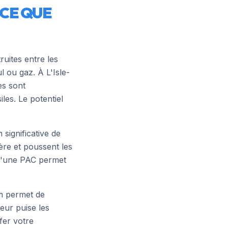
 CE QUE
ruites entre les
 ou gaz. À L'Isle-
es sont
les. Le potentiel
significative de
ère et poussent les
 d'une PAC permet
m
permet de
eur puise les
fer votre