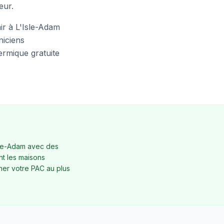
eur.
r à L'Isle-Adam
niciens
ermique gratuite
sle-Adam avec des
nt les maisons
ner votre PAC au plus