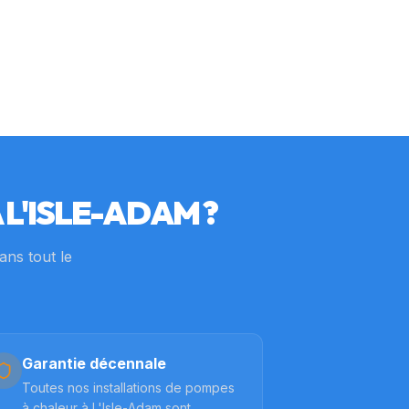
À
L'ISLE-ADAM
?
dans tout le
Garantie décennale
Toutes nos installations de pompes
à chaleur à L'Isle-Adam sont