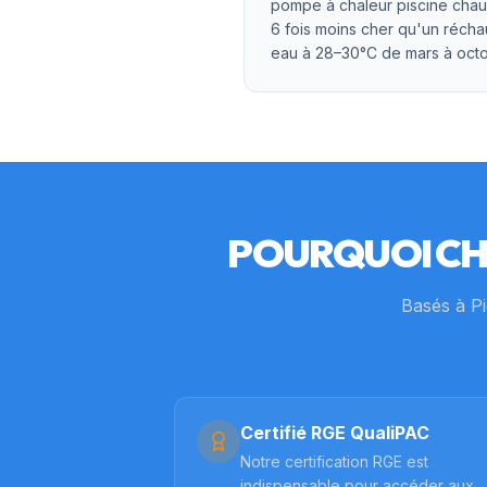
pompe à chaleur piscine chauf
6 fois moins cher qu'un récha
eau à 28–30°C de mars à octo
POURQUOI CH
Basés à Pi
Certifié RGE QualiPAC
Notre certification RGE est
indispensable pour accéder aux