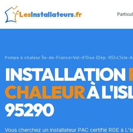
Les
Installateurs
.fr
Particu
Pompe à chaleur Île-de-France
›
Val-d'Oise
(Dép.
95
)
›
L'Isle-
INSTALLATION
CHALEUR
À
L'I
95290
Vous cherchez un installateur PAC certifié RGE à
L'I