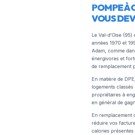
POMPE À 
VOUS DEV
Le Val-d'Oise (95)
années 1970 et 199
Adam, comme dans l'
énergivores et for
de remplacement p
En matière de DPE,
logements classés D
propriétaires à en
en général de gagn
En remplacement d
réduire vos factur
calories présentes