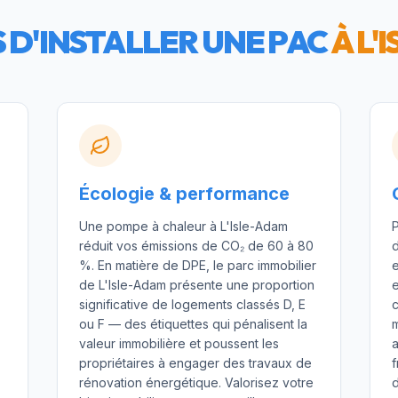
S D'INSTALLER UNE PAC
À
L'
Écologie & performance
Une pompe à chaleur à L'Isle-Adam
réduit vos émissions de CO₂ de 60 à 80
d
%. En matière de DPE, le parc immobilier
e
de L'Isle-Adam présente une proportion
e
significative de logements classés D, E
c
ou F — des étiquettes qui pénalisent la
m
valeur immobilière et poussent les
propriétaires à engager des travaux de
rénovation énergétique. Valorisez votre
d