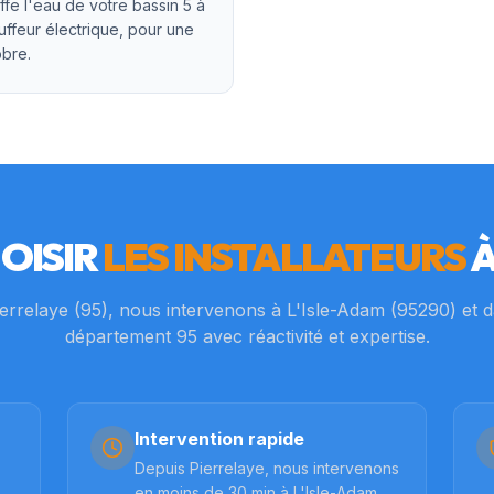
fe l'eau de votre bassin 5 à
uffeur électrique, pour une
bre.
OISIR
LES INSTALLATEURS
errelaye (95), nous intervenons à
L'Isle-Adam
(
95290
) et 
département
95
avec réactivité et expertise.
Intervention rapide
Depuis Pierrelaye, nous intervenons
en moins de 30 min à L'Isle-Adam