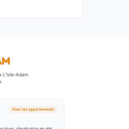
AM
 à
L'Isle-Adam
.
Pour les appartements
n hiver, climatisation en été.