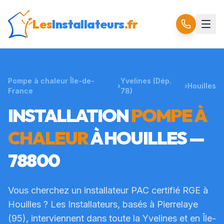
Les
Installateurs
.fr
Pompe à chaleur Île-de-
Yvelines
(Dép.
›
›
Houilles
France
78
)
INSTALLATION
POMPE À
CHALEUR
À
HOUILLES
—
78800
Vous cherchez un installateur PAC certifié RGE à
Houilles
? Les Installateurs, basés à Pierrelaye
(95), interviennent dans toute la
Yvelines
et en Île-