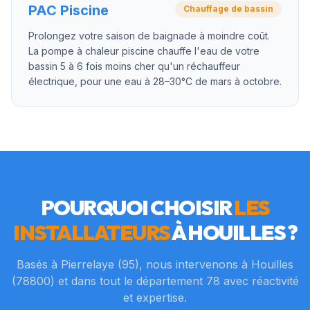
PAC Piscine
Chauffage de bassin
Prolongez votre saison de baignade à moindre coût.
La pompe à chaleur piscine chauffe l'eau de votre
bassin 5 à 6 fois moins cher qu'un réchauffeur
électrique, pour une eau à 28–30°C de mars à octobre.
POURQUOI CHOISIR
LES
INSTALLATEURS
À
HOUILLES
?
Basés à Pierrelaye (95), nous intervenons à
Houilles
(
78800
) et dans tout le département
78
avec réactivité
et expertise.