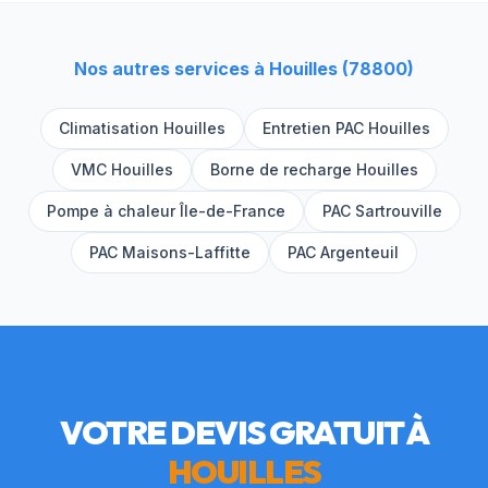
Nos autres services à
Houilles
(
78800
)
Climatisation
Houilles
Entretien PAC
Houilles
VMC
Houilles
Borne de recharge
Houilles
Pompe à chaleur Île-de-France
PAC
Sartrouville
PAC
Maisons-Laffitte
PAC
Argenteuil
VOTRE DEVIS GRATUIT À
HOUILLES