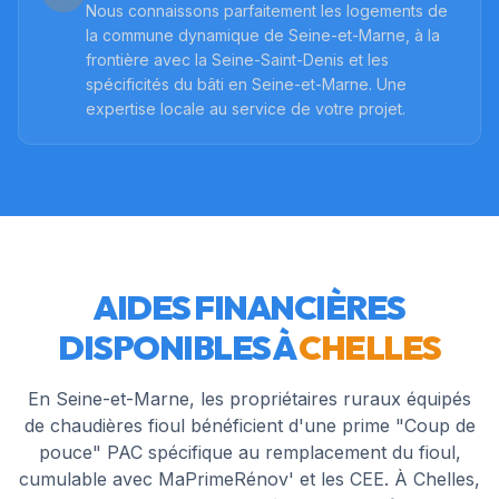
Nous connaissons parfaitement les logements de
la commune dynamique de Seine-et-Marne, à la
frontière avec la Seine-Saint-Denis et les
spécificités du bâti en Seine-et-Marne. Une
expertise locale au service de votre projet.
AIDES FINANCIÈRES
DISPONIBLES À
CHELLES
En Seine-et-Marne, les propriétaires ruraux équipés
de chaudières fioul bénéficient d'une prime "Coup de
pouce" PAC spécifique au remplacement du fioul,
cumulable avec MaPrimeRénov' et les CEE. À Chelles,