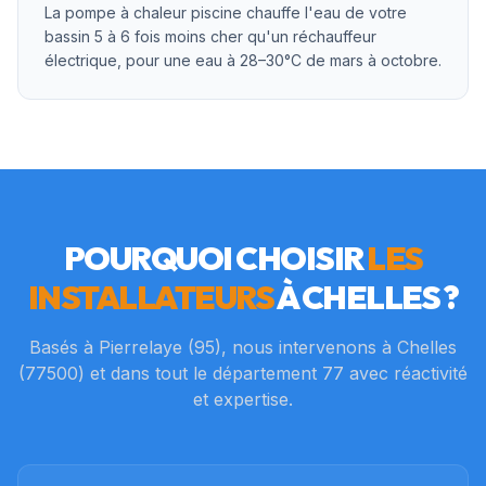
La pompe à chaleur piscine chauffe l'eau de votre
bassin 5 à 6 fois moins cher qu'un réchauffeur
électrique, pour une eau à 28–30°C de mars à octobre.
POURQUOI CHOISIR
LES
INSTALLATEURS
À
CHELLES
?
Basés à Pierrelaye (95), nous intervenons à
Chelles
(
77500
) et dans tout le département
77
avec réactivité
et expertise.