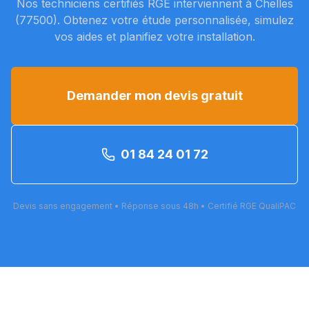
Nos techniciens certifiés RGE interviennent à
Chelles
(
77500
). Obtenez votre étude personnalisée, simulez
vos aides et planifiez votre installation.
Demander mon devis gratuit
01 84 24 01 72
Devis sans engagement • Réponse sous 48h • Certifié RGE QualiPAC