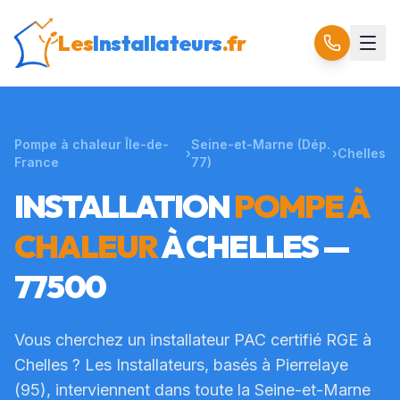
Les
Installateurs
.fr
Pompe à chaleur Île-de-
Seine-et-Marne
(Dép.
›
›
Chelles
France
77
)
INSTALLATION
POMPE À
CHALEUR
À
CHELLES
—
77500
Vous cherchez un installateur PAC certifié RGE à
Chelles
? Les Installateurs, basés à Pierrelaye
(95), interviennent dans toute la
Seine-et-Marne