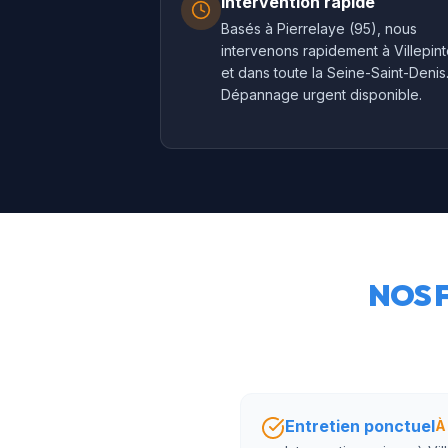
Intervention rapide
Basés à Pierrelaye (95), nous
intervenons rapidement à Villepin
et dans toute la Seine-Saint-Denis
Dépannage urgent disponible.
NOS 
Entretien ponctuel
À