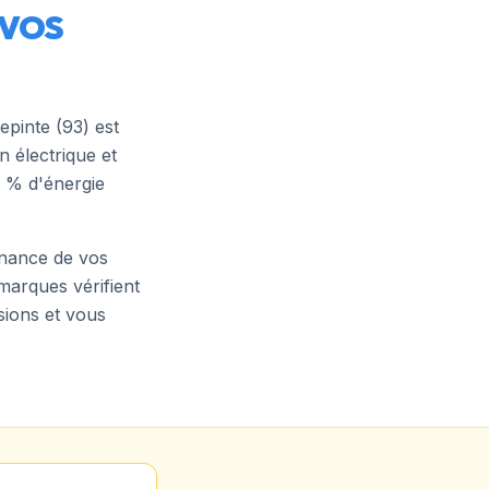
 VOS
lepinte
(
93
) est
 électrique et
 % d'énergie
tenance de vos
marques vérifient
sions et vous