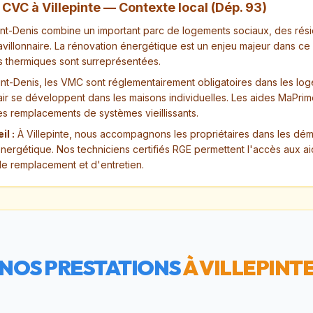
n CVC à
Villepinte
— Contexte local (Dép.
93
)
nt-Denis combine un important parc de logements sociaux, des rési
pavillonnaire. La rénovation énergétique est un enjeu majeur dans c
s thermiques sont surreprésentées.
nt-Denis, les VMC sont réglementairement obligatoires dans les loge
air se développent dans les maisons individuelles. Les aides MaPr
es remplacements de systèmes vieillissants.
il :
À Villepinte, nous accompagnons les propriétaires dans les dé
nergétique. Nos techniciens certifiés RGE permettent l'accès aux ai
de remplacement et d'entretien.
NOS PRESTATIONS
À
VILLEPINT