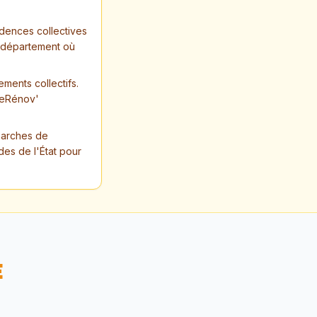
dences collectives
e département où
ments collectifs.
imeRénov'
marches de
des de l'État pour
E