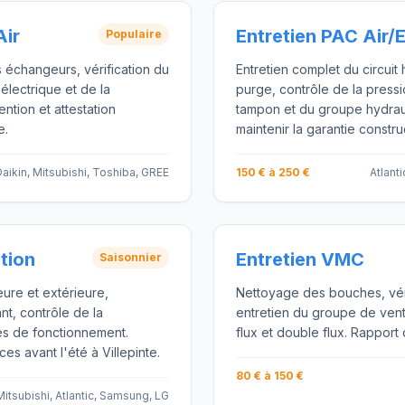
Air
Entretien PAC Air/
Populaire
s échangeurs, vérification du
Entretien complet du circuit 
 électrique et de la
purge, contrôle de la pressio
ention et attestation
tampon et du groupe hydraul
e.
maintenir la garantie constru
aikin, Mitsubishi, Toshiba, GREE
150 € à 250 €
Atlant
ation
Entretien VMC
Saisonnier
eure et extérieure,
Nettoyage des bouches, vérif
ant, contrôle de la
entretien du groupe de vent
s de fonctionnement.
flux et double flux. Rapport 
es avant l'été à Villepinte.
80 € à 150 €
Mitsubishi, Atlantic, Samsung, LG