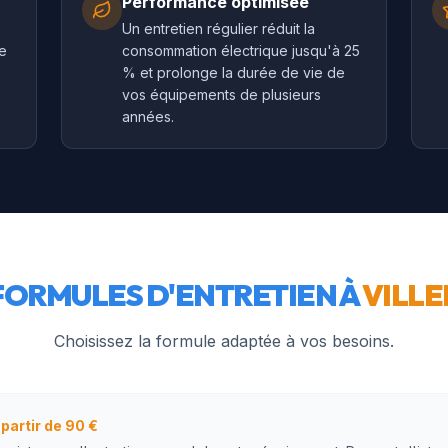
Performance optimisée
Un entretien régulier réduit la
te
consommation électrique jusqu'à 25
.
% et prolonge la durée de vie de
vos équipements de plusieurs
années.
FORMULES D'ENTRETIEN À
VILLE
Choisissez la formule adaptée à vos besoins.
 partir de 90 €