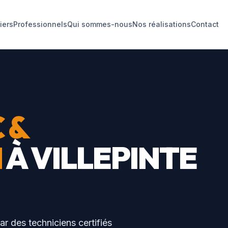
liers
Professionnels
Qui sommes-nous
Nos réalisations
Contact
 &
N
À
VILLEPINTE
ar des techniciens certifiés