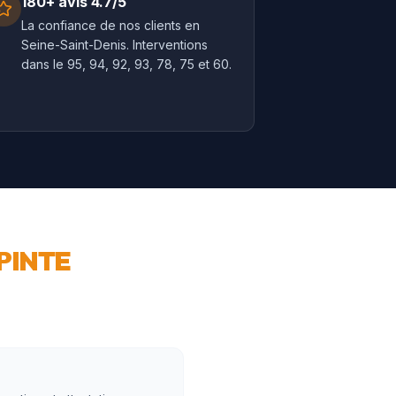
180+ avis 4.7/5
La confiance de nos clients en
Seine-Saint-Denis. Interventions
dans le 95, 94, 92, 93, 78, 75 et 60.
PINTE