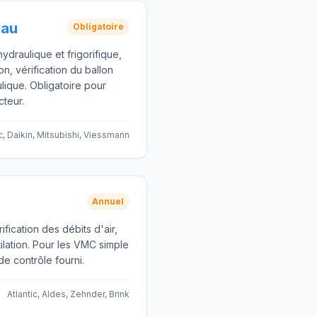
Eau
Obligatoire
hydraulique et frigorifique,
n, vérification du ballon
ique. Obligatoire pour
cteur.
ic, Daikin, Mitsubishi, Viessmann
Annuel
ication des débits d'air,
ilation. Pour les VMC simple
de contrôle fourni.
Atlantic, Aldes, Zehnder, Brink