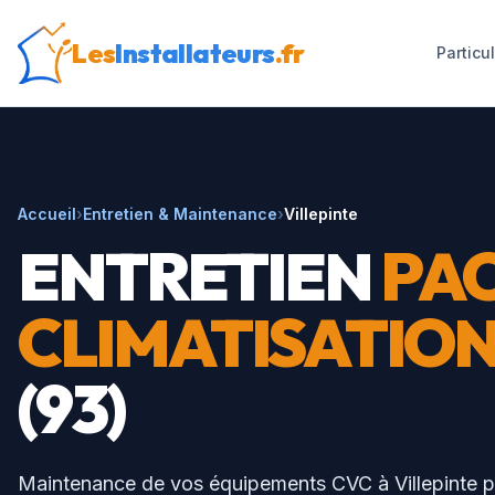
Les
Installateurs
.fr
Particu
Accueil
›
Entretien & Maintenance
›
Villepinte
ENTRETIEN
PAC
CLIMATISATIO
(
93
)
Maintenance de vos équipements CVC à
Villepinte
p