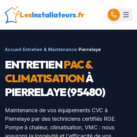
Les
Installateurs
.fr
Accueil
›
Entretien & Maintenance
›
Pierrelaye
ENTRETIEN
PAC &
CLIMATISATION
À
PIERRELAYE
(
95480
)
Maintenance de vos équipements CVC à
Pierrelaye
par des techniciens certifiés RGE.
Pompe à chaleur, climatisation, VMC : nous
assurons la longévité et l'efficacité de vos