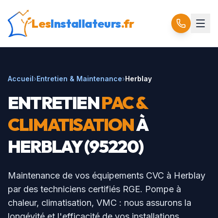
Les
Installateurs
.fr
Accueil
›
Entretien & Maintenance
›
Herblay
ENTRETIEN
PAC &
CLIMATISATION
À
HERBLAY
(
95220
)
Maintenance de vos équipements CVC à
Herblay
par des techniciens certifiés RGE. Pompe à
chaleur, climatisation, VMC : nous assurons la
longévité et l'efficacité de vos installations.