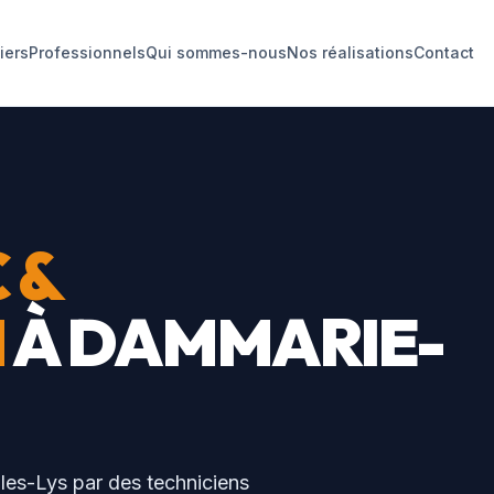
liers
Professionnels
Qui sommes-nous
Nos réalisations
Contact
 &
N
À
DAMMARIE-
les-Lys
par des techniciens