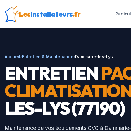
Les
Installateurs
.fr
Particu
Accueil
›
Entretien & Maintenance
›
Dammarie-les-Lys
ENTRETIEN
PAC
CLIMATISATIO
LES-LYS
(
77190
)
Maintenance de vos équipements CVC à
Dammarie-