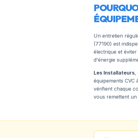
POURQUOI
ÉQUIPEME
Un entretien régul
(
77190
) est indis
électrique et évit
d'énergie suppléme
Les Installateurs
,
équipements CVC 
vérifient chaque co
vous remettent un 