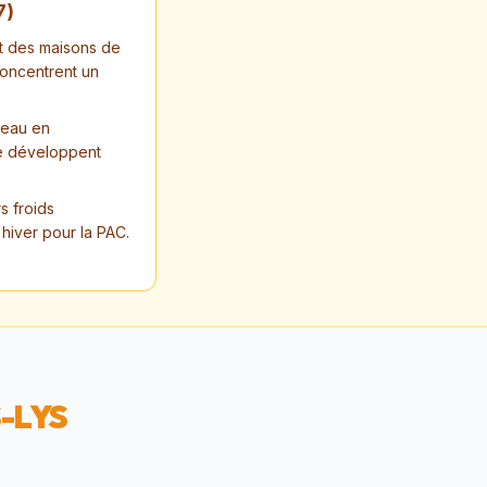
7
)
t des maisons de
concentrent un
/eau en
 se développent
s froids
'hiver pour la PAC.
-LYS