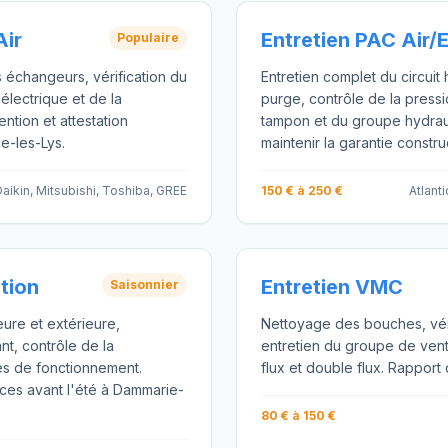
Air
Entretien PAC Air/
Populaire
s échangeurs, vérification du
Entretien complet du circuit 
 électrique et de la
purge, contrôle de la pressio
ention et attestation
tampon et du groupe hydraul
e-les-Lys.
maintenir la garantie constru
aikin, Mitsubishi, Toshiba, GREE
150 € à 250 €
Atlant
ation
Entretien VMC
Saisonnier
eure et extérieure,
Nettoyage des bouches, vérif
ant, contrôle de la
entretien du groupe de vent
s de fonctionnement.
flux et double flux. Rapport 
ces avant l'été à Dammarie-
80 € à 150 €