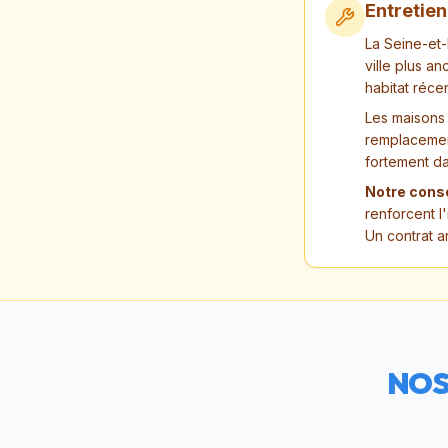
Entretie
La Seine-et
ville plus a
habitat réce
Les maisons
remplacement
fortement da
Notre conse
renforcent l'
Un contrat a
NOS