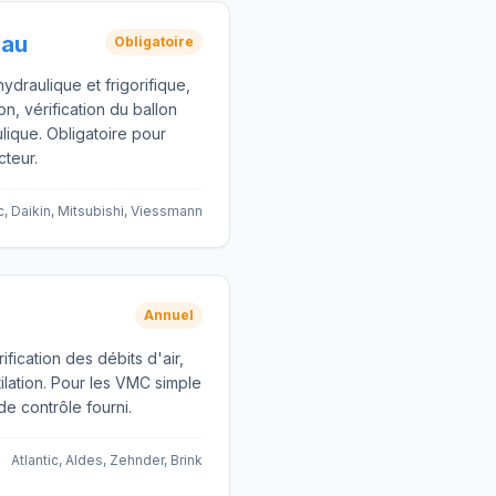
Eau
Obligatoire
hydraulique et frigorifique,
n, vérification du ballon
ique. Obligatoire pour
cteur.
ic, Daikin, Mitsubishi, Viessmann
Annuel
ication des débits d'air,
ilation. Pour les VMC simple
de contrôle fourni.
Atlantic, Aldes, Zehnder, Brink