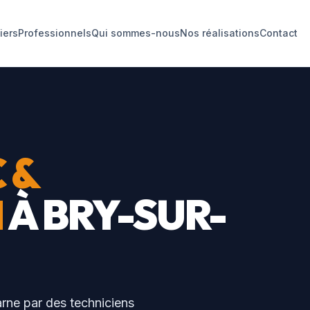
liers
Professionnels
Qui sommes-nous
Nos réalisations
Contact
 &
N
À
BRY-SUR-
arne
par des techniciens