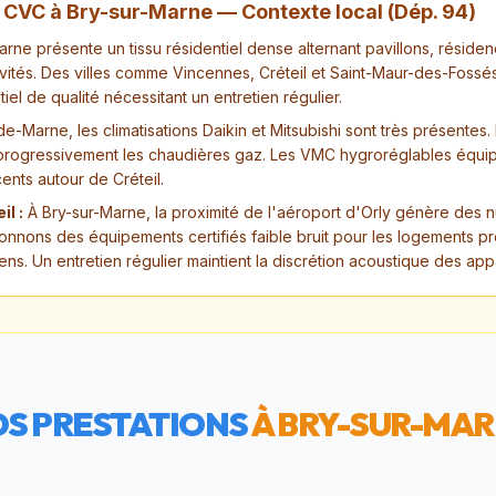
n CVC à
Bry-sur-Marne
— Contexte local (Dép.
94
)
rne présente un tissu résidentiel dense alternant pavillons, résiden
vités. Des villes comme Vincennes, Créteil et Saint-Maur-des-Fossé
iel de qualité nécessitant un entretien régulier.
de-Marne, les climatisations Daikin et Mitsubishi sont très présentes.
progressivement les chaudières gaz. Les VMC hygroréglables équip
cents autour de Créteil.
il :
À Bry-sur-Marne, la proximité de l'aéroport d'Orly génère des 
onnons des équipements certifiés faible bruit pour les logements p
ens. Un entretien régulier maintient la discrétion acoustique des appa
S PRESTATIONS
À
BRY-SUR-MA