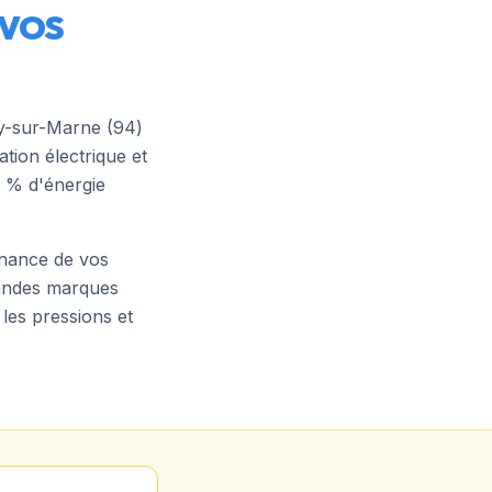
 VOS
y-sur-Marne
(
94
)
tion électrique et
 % d'énergie
tenance de vos
randes marques
 les pressions et