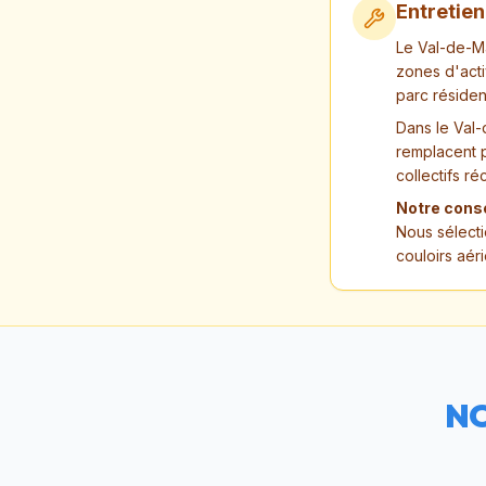
Entretie
Le Val-de-Ma
zones d'acti
parc résident
Dans le Val-
remplacent 
collectifs ré
Notre conse
Nous sélecti
couloirs aéri
NO