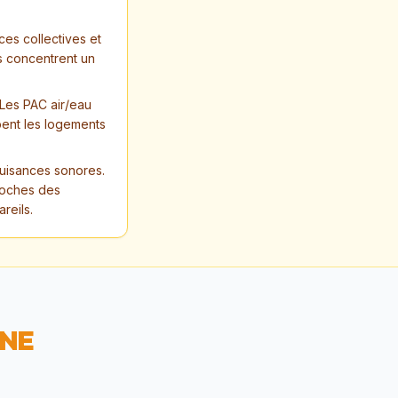
ces collectives et
s concentrent un
 Les PAC air/eau
ent les logements
nuisances sonores.
roches des
reils.
RNE