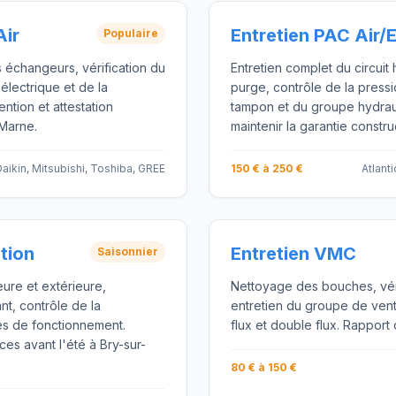
Air
Entretien PAC Air/
Populaire
s échangeurs, vérification du
Entretien complet du circuit 
 électrique et de la
purge, contrôle de la pressio
ention et attestation
tampon et du groupe hydraul
-Marne.
maintenir la garantie constru
aikin, Mitsubishi, Toshiba, GREE
150 € à 250 €
Atlant
ation
Entretien VMC
Saisonnier
eure et extérieure,
Nettoyage des bouches, vérif
ant, contrôle de la
entretien du groupe de vent
s de fonctionnement.
flux et double flux. Rapport 
es avant l'été à Bry-sur-
80 € à 150 €