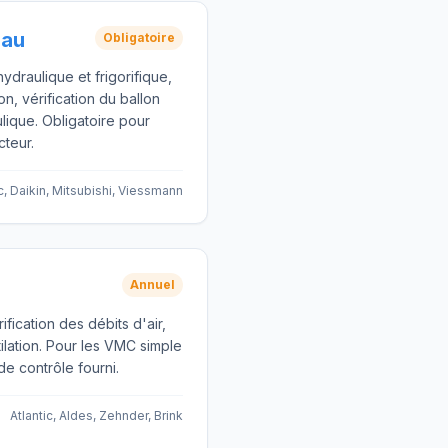
Eau
Obligatoire
hydraulique et frigorifique,
n, vérification du ballon
ique. Obligatoire pour
cteur.
ic, Daikin, Mitsubishi, Viessmann
Annuel
ication des débits d'air,
ilation. Pour les VMC simple
de contrôle fourni.
Atlantic, Aldes, Zehnder, Brink