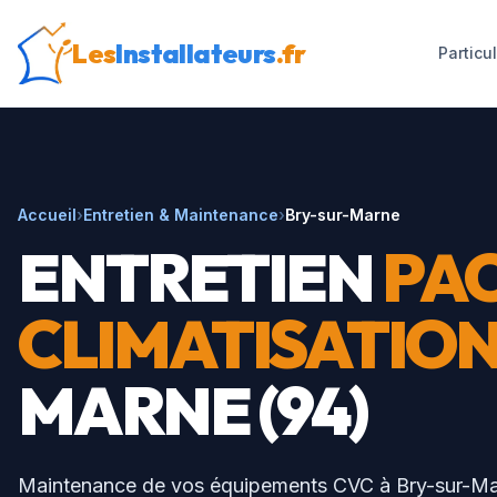
Les
Installateurs
.fr
Particu
Accueil
›
Entretien & Maintenance
›
Bry-sur-Marne
ENTRETIEN
PAC
CLIMATISATIO
MARNE
(
94
)
Maintenance de vos équipements CVC à
Bry-sur-M