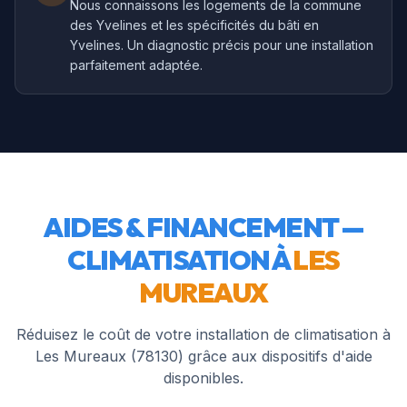
Nous connaissons les logements de la commune
des Yvelines et les spécificités du bâti en
Yvelines. Un diagnostic précis pour une installation
parfaitement adaptée.
AIDES & FINANCEMENT —
CLIMATISATION À
LES
MUREAUX
Réduisez le coût de votre installation de climatisation à
Les Mureaux
(
78130
) grâce aux dispositifs d'aide
disponibles.