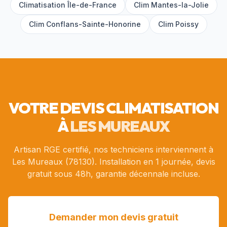
Climatisation Île-de-France
Clim
Mantes-la-Jolie
Clim
Conflans-Sainte-Honorine
Clim
Poissy
VOTRE DEVIS CLIMATISATION
À
LES MUREAUX
Artisan RGE certifié, nos techniciens interviennent à
Les Mureaux
(
78130
). Installation en 1 journée, devis
gratuit sous 48h, garantie décennale incluse.
Demander mon devis gratuit