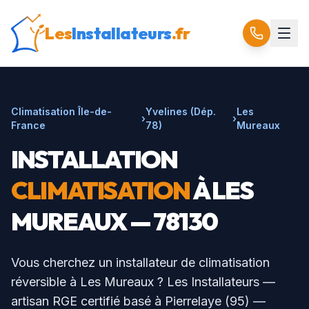
Les
Installateurs
.fr
Climatisation Île-de-
Yvelines
(Dép.
Les
›
›
France
78
)
Mureaux
INSTALLATION
CLIMATISATION
À
LES
MUREAUX
— 78130
Vous cherchez un installateur de climatisation
réversible à
Les Mureaux
? Les Installateurs —
artisan RGE certifié basé à Pierrelaye (95) —