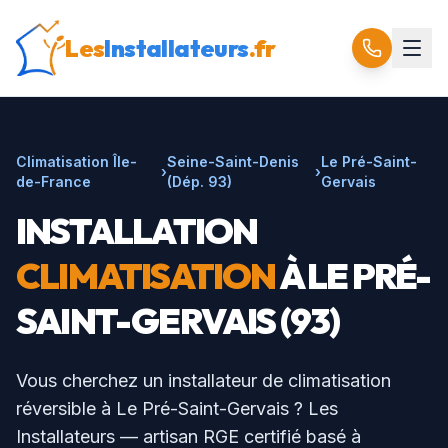
Les
Installateurs
.fr
Climatisation Île-
Seine-Saint-Denis
Le Pré-Saint-
›
›
de-France
(Dép.
93
)
Gervais
INSTALLATION
CLIMATISATION
À
LE PRÉ-
SAINT-GERVAIS
(93)
Vous cherchez un installateur de climatisation
réversible à
Le Pré-Saint-Gervais
? Les
Installateurs — artisan RGE certifié basé à