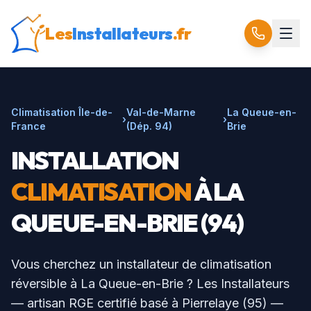
Les
Installateurs
.fr
Climatisation Île-de-
Val-de-Marne
La Queue-en-
›
›
France
(Dép.
94
)
Brie
INSTALLATION
CLIMATISATION
À
LA
QUEUE-EN-BRIE
(94)
Vous cherchez un installateur de climatisation
réversible à
La Queue-en-Brie
? Les Installateurs
— artisan RGE certifié basé à Pierrelaye (95) —