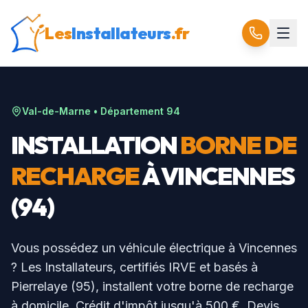
Les
Installateurs
.fr
Val-de-Marne
• Département
94
INSTALLATION
BORNE DE
RECHARGE
À
VINCENNES
(
94
)
Vous possédez un véhicule électrique à
Vincennes
? Les Installateurs, certifiés IRVE et basés à
Pierrelaye (95), installent votre borne de recharge
à domicile. Crédit d'impôt jusqu'à 500 €. Devis