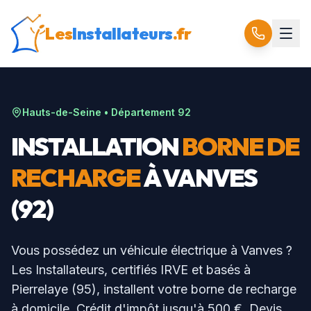
Les
Installateurs
.fr
Hauts-de-Seine
• Département
92
INSTALLATION
BORNE DE
RECHARGE
À
VANVES
(
92
)
Vous possédez un véhicule électrique à
Vanves
?
Les Installateurs, certifiés IRVE et basés à
Pierrelaye (95), installent votre borne de recharge
à domicile. Crédit d'impôt jusqu'à 500 €. Devis