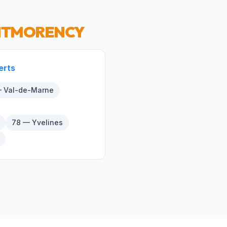
NTMORENCY
erts
 Val-de-Marne
78 — Yvelines