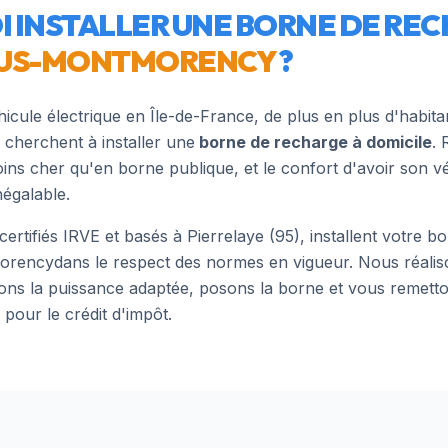
 INSTALLER UNE BORNE DE REC
OUS-MONTMORENCY
?
hicule électrique en Île-de-France, de plus en plus d'habit
) cherchent à installer une
borne de recharge à domicile
. 
oins cher qu'en borne publique, et le confort d'avoir son v
négalable.
 certifiés IRVE et basés à Pierrelaye (95), installent votre 
orency
dans le respect des normes en vigueur. Nous réaliso
lons la puissance adaptée, posons la borne et vous remetton
pour le crédit d'impôt.