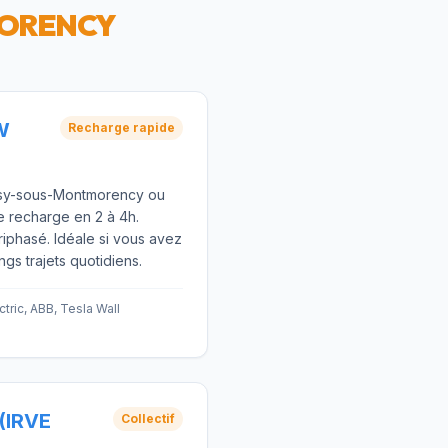
MORENCY
W
Recharge rapide
oisy-sous-Montmorency ou
ne recharge en 2 à 4h.
iphasé. Idéale si vous avez
ngs trajets quotidiens.
tric, ABB, Tesla Wall
(IRVE
Collectif