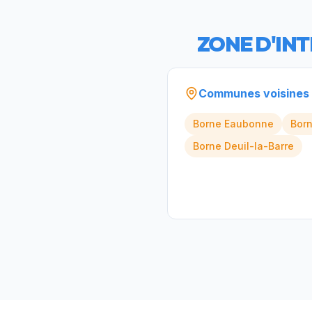
ZONE D'IN
Communes voisines
Borne
Eaubonne
Bor
Borne
Deuil-la-Barre