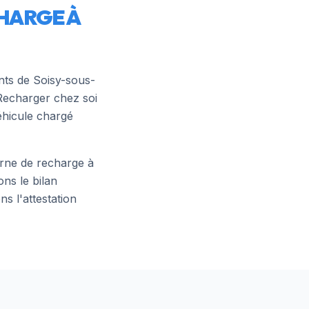
HARGE À
ants de
Soisy-sous-
Recharger chez soi
éhicule chargé
borne de recharge à
ns le bilan
s l'attestation