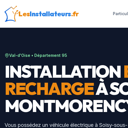
Les
Installateurs
.fr
Particu
Val-d'Oise
• Département
95
INSTALLATION
RECHARGE
À
S
MONTMORENC
Vous possédez un véhicule électrique à
Soisy-sous