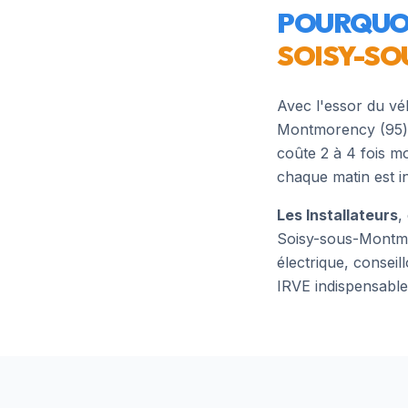
POURQUOI
SOISY-S
Avec l'essor du vé
Montmorency
(
95
coûte 2 à 4 fois m
chaque matin est i
Les Installateurs
,
Soisy-sous-Montm
électrique, conseil
IRVE indispensable 