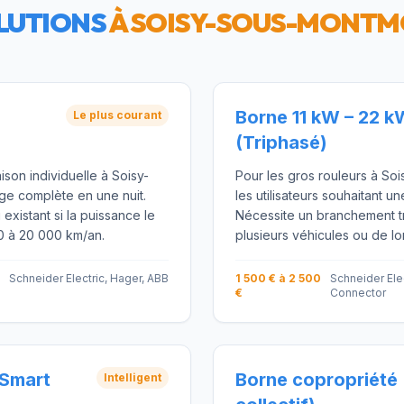
LUTIONS
À
SOISY-SOUS-MONT
Borne 11 kW – 22 k
Le plus courant
(Triphasé)
ison individuelle à Soisy-
Pour les gros rouleurs à S
e complète en une nuit.
les utilisateurs souhaitant u
u existant si la puissance le
Nécessite un branchement tr
00 à 20 000 km/an.
plusieurs véhicules ou de lo
Schneider Electric, Hager, ABB
1 500 € à 2 500
Schneider Elec
€
Connector
(Smart
Borne copropriété 
Intelligent