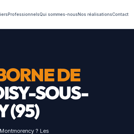
liers
Professionnels
Qui sommes-nous
Nos réalisations
Contact
BORNE DE
OISY-SOUS-
Y
(
95
)
-Montmorency
? Les