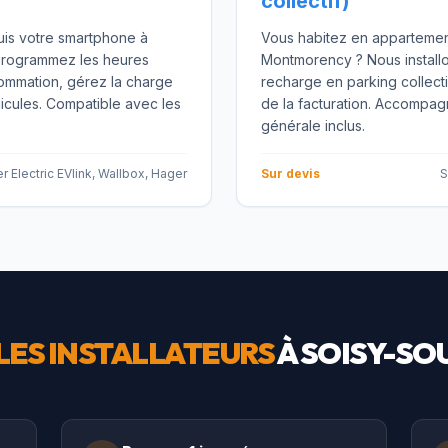
collectif)
uis votre smartphone à
Vous habitez en appartemen
Programmez les heures
Montmorency ? Nous install
ommation, gérez la charge
recharge en parking collecti
icules. Compatible avec les
de la facturation. Accomp
générale inclus.
r Electric EVlink, Wallbox, Hager
Sur devis
S
LES INSTALLATEURS
À
SOISY-S