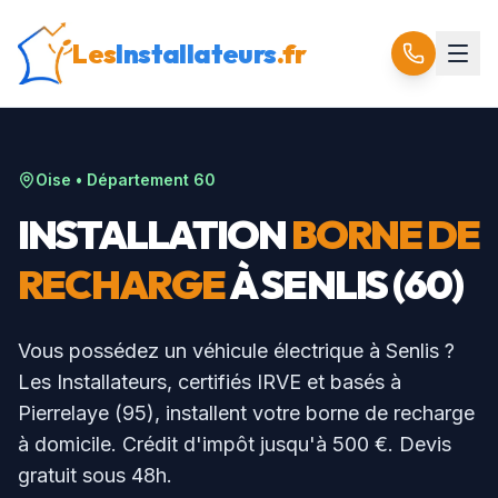
Les
Installateurs
.fr
Oise
• Département
60
INSTALLATION
BORNE DE
RECHARGE
À
SENLIS
(
60
)
Vous possédez un véhicule électrique à
Senlis
?
Les Installateurs, certifiés IRVE et basés à
Pierrelaye (95), installent votre borne de recharge
à domicile. Crédit d'impôt jusqu'à 500 €. Devis
gratuit sous 48h.