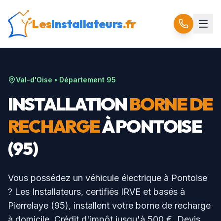
Les
Installateurs
.fr
Val-d'Oise
• Département
95
INSTALLATION
BORNE DE
RECHARGE
À
PONTOISE
(
95
)
Vous possédez un véhicule électrique à
Pontoise
? Les Installateurs, certifiés IRVE et basés à
Pierrelaye (95), installent votre borne de recharge
à domicile. Crédit d'impôt jusqu'à 500 €. Devis