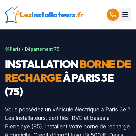
Les
Installateurs
.fr
Paris
• Département
75
INSTALLATION
BORNE DE
RECHARGE
À
PARIS 3E
(
75
)
Vous possédez un véhicule électrique à
Paris 3e
?
Les Installateurs, certifiés IRVE et basés à
Pierrelaye (95), installent votre borne de recharge
à domicile. Crédit d'impôt jusqu'à 500 €. Devis