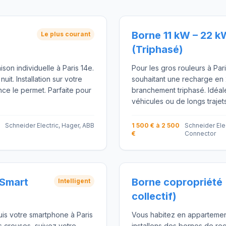
Borne 11 kW – 22 k
Le plus courant
(Triphasé)
son individuelle à Paris 14e.
Pour les gros rouleurs à Pari
t. Installation sur votre
souhaitant une recharge en 
ance le permet. Parfaite pour
branchement triphasé. Idéal
véhicules ou de longs trajet
Schneider Electric, Hager, ABB
1 500 € à 2 500
Schneider Elec
€
Connector
(Smart
Borne copropriété 
Intelligent
collectif)
uis votre smartphone à Paris
Vous habitez en appartemen
 creuses, suivez votre
installons des bornes de rec