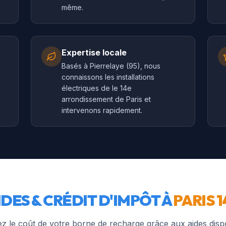
même.
Expertise locale
Basés à Pierrelaye (95), nous
connaissons les installations
électriques de le 14e
arrondissement de Paris et
intervenons rapidement.
IDES & CRÉDIT D'IMPÔT À
PARIS 1
z le coût de votre borne de recharge grâce aux aides disp