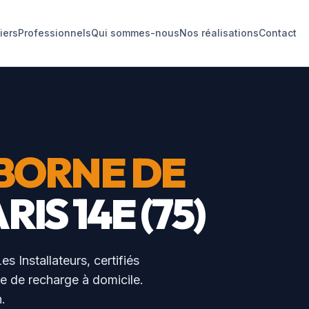
liers
Professionnels
Qui sommes-nous
Nos réalisations
Contact
BORNE DE
RIS 14E
(
75
)
es Installateurs, certifiés
ne de recharge à domicile.
.