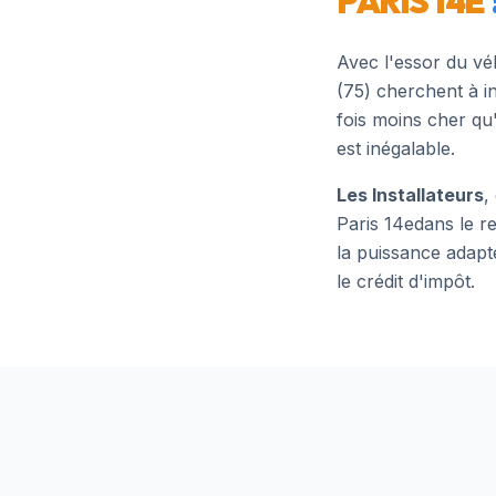
PARIS 14E
Avec l'essor du vé
(
75
) cherchent à i
fois moins cher qu
est inégalable.
Les Installateurs
,
Paris 14e
dans le r
la puissance adapt
le crédit d'impôt.