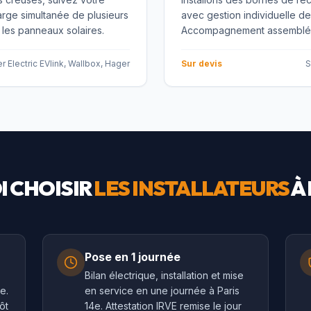
rge simultanée de plusieurs
avec gestion individuelle de 
 les panneaux solaires.
Accompagnement assemblée 
r Electric EVlink, Wallbox, Hager
Sur devis
S
 CHOISIR
LES INSTALLATEURS
À
Pose en 1 journée
Bilan électrique, installation et mise
e.
en service en une journée à Paris
ôt
14e. Attestation IRVE remise le jour