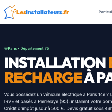
Les
Installateurs
.fr
Particu
Paris
• Département
75
INSTALLATION
RECHARGE
À
PA
Vous possédez un véhicule électrique à
Paris 14e
? L
IRVE et basés à Pierrelaye (95), installent votre bor
Crédit d'impôt jusqu'à 500 €. Devis gratuit sous 48h