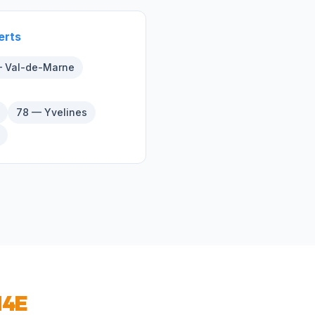
erts
 Val-de-Marne
78 — Yvelines
14E