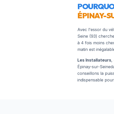
POURQUOI
ÉPINAY-S
Avec l'essor du vé
Seine
(
93
) cherche
à 4 fois moins che
matin est inégalabl
Les Installateurs
,
Épinay-sur-Seine
d
conseillons la pui
indispensable pour 