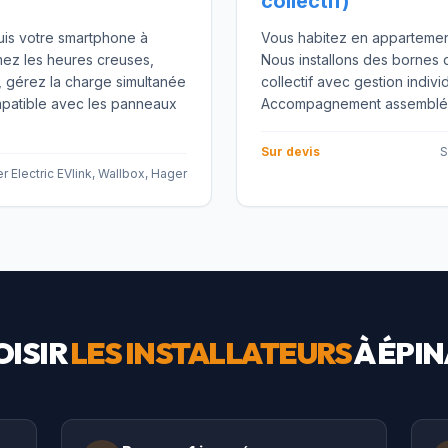
collectif)
uis votre smartphone à
Vous habitez en appartemen
ez les heures creuses,
Nous installons des bornes
 gérez la charge simultanée
collectif avec gestion individ
mpatible avec les panneaux
Accompagnement assemblée 
Sur devis
S
r Electric EVlink, Wallbox, Hager
ISIR
LES INSTALLATEURS
À
ÉPIN