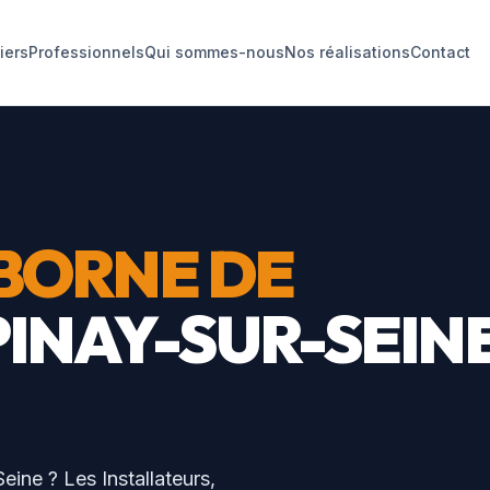
liers
Professionnels
Qui sommes-nous
Nos réalisations
Contact
BORNE DE
PINAY-SUR-SEIN
Seine
? Les Installateurs,