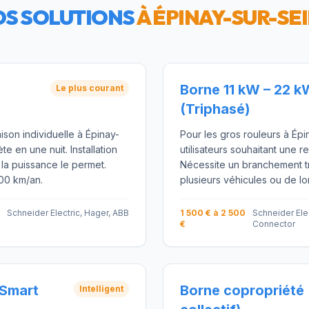
S SOLUTIONS
À
ÉPINAY-SUR-SE
Borne 11 kW – 22 k
Le plus courant
(Triphasé)
ison individuelle à Épinay-
Pour les gros rouleurs à Épi
e en une nuit. Installation
utilisateurs souhaitant une r
i la puissance le permet.
Nécessite un branchement tr
000 km/an.
plusieurs véhicules ou de lo
Schneider Electric, Hager, ABB
1 500 € à 2 500
Schneider Elec
€
Connector
(Smart
Borne copropriété 
Intelligent