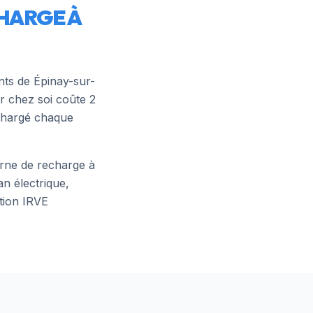
HARGE À
ants de
Épinay-sur-
r chez soi coûte 2
 chargé chaque
borne de recharge à
an électrique,
tion IRVE