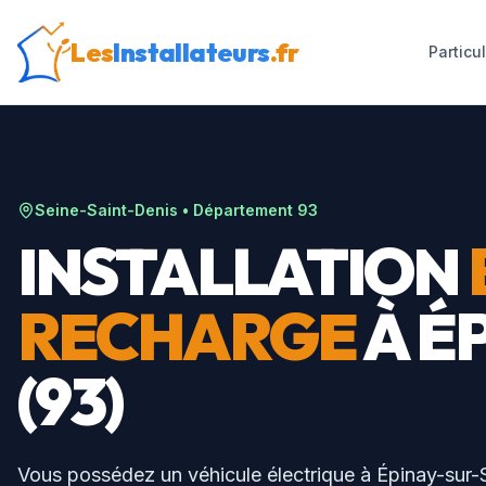
Les
Installateurs
.fr
Particu
Seine-Saint-Denis
• Département
93
INSTALLATION
RECHARGE
À
É
(
93
)
Vous possédez un véhicule électrique à
Épinay-sur-