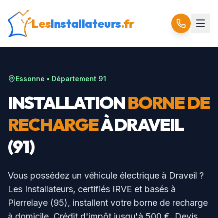
Les
Installateurs
.fr
Essonne
• Département
91
INSTALLATION
BORNE DE
RECHARGE
À
DRAVEIL
(
91
)
Vous possédez un véhicule électrique à
Draveil
?
Les Installateurs, certifiés IRVE et basés à
Pierrelaye (95), installent votre borne de recharge
à domicile. Crédit d'impôt jusqu'à 500 €. Devis