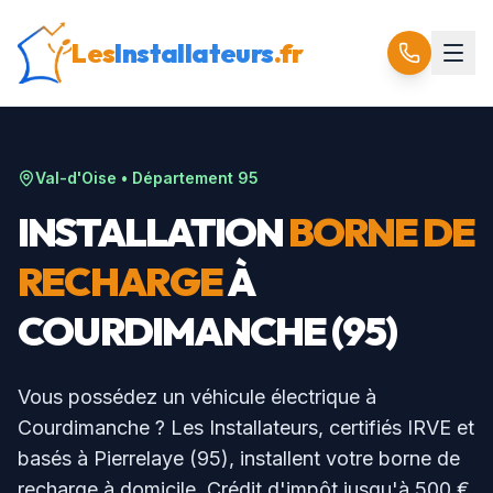
Les
Installateurs
.fr
Val-d'Oise
• Département
95
INSTALLATION
BORNE DE
RECHARGE
À
COURDIMANCHE
(
95
)
Vous possédez un véhicule électrique à
Courdimanche
? Les Installateurs, certifiés IRVE et
basés à Pierrelaye (95), installent votre borne de
recharge à domicile. Crédit d'impôt jusqu'à 500 €.