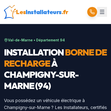
Les
Installateurs
.fr
Val-de-Marne
• Département
94
INSTALLATION
BORNE DE
RECHARGE
À
CHAMPIGNY-SUR-
MARNE
(
94
)
Vous possédez un véhicule électrique à
Champigny-sur-Marne
? Les Installateurs, certifiés