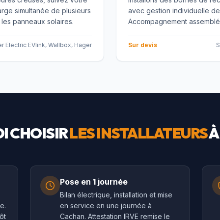
rge simultanée de plusieurs
avec gestion individuelle de 
 les panneaux solaires.
Accompagnement assemblée 
r Electric EVlink, Wallbox, Hager
Sur devis
S
I CHOISIR
LES INSTALLATEURS
Pose en 1 journée
Bilan électrique, installation et mise
e.
en service en une journée à
ôt
Cachan. Attestation IRVE remise le