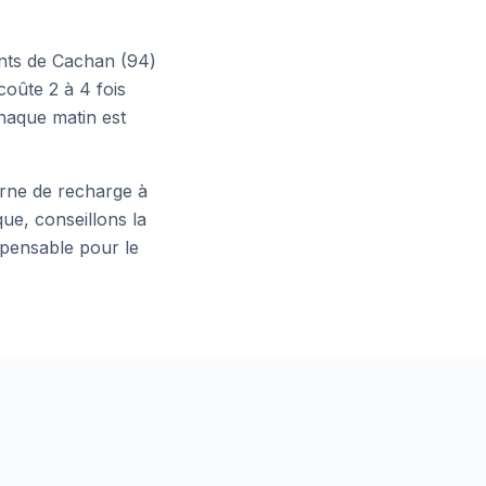
ants de
Cachan
(
94
)
coûte 2 à 4 fois
haque matin est
borne de recharge à
ue, conseillons la
spensable pour le