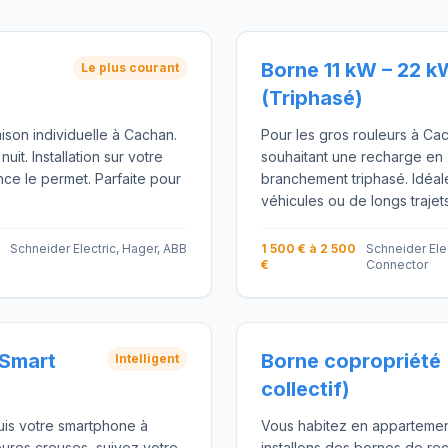
Borne 11 kW – 22 k
Le plus courant
(Triphasé)
ison individuelle à Cachan.
Pour les gros rouleurs à Cac
t. Installation sur votre
souhaitant une recharge en 
ance le permet. Parfaite pour
branchement triphasé. Idéal
véhicules ou de longs trajet
Schneider Electric, Hager, ABB
1 500 € à 2 500
Schneider Elec
€
Connector
(Smart
Borne copropriété 
Intelligent
collectif)
uis votre smartphone à
Vous habitez en apparteme
ures creuses, suivez votre
installons des bornes de rec