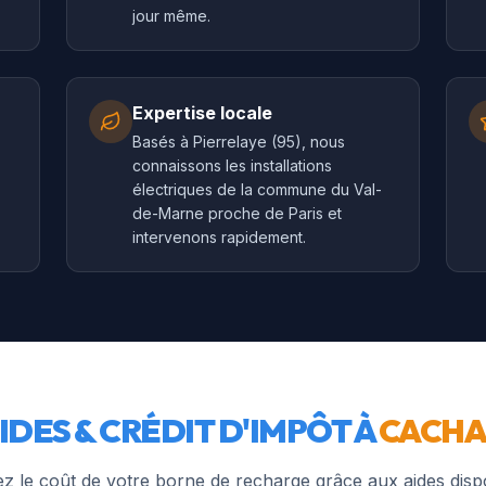
jour même.
Expertise locale
Basés à Pierrelaye (95), nous
connaissons les installations
électriques de la commune du Val-
de-Marne proche de Paris et
intervenons rapidement.
IDES & CRÉDIT D'IMPÔT À
CACH
z le coût de votre borne de recharge grâce aux aides disp