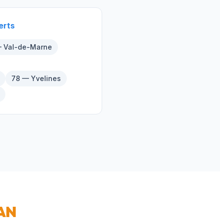
erts
 Val-de-Marne
78 — Yvelines
AN