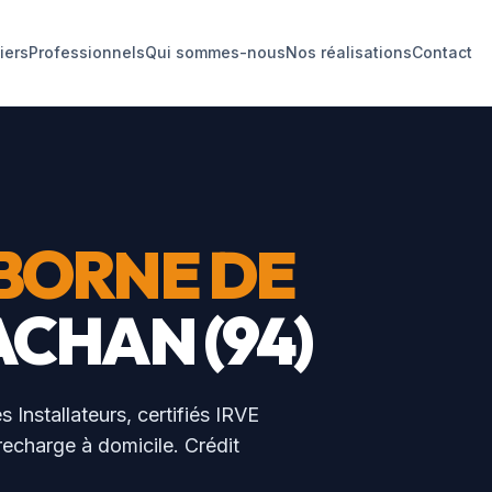
liers
Professionnels
Qui sommes-nous
Nos réalisations
Contact
BORNE DE
ACHAN
(
94
)
s Installateurs, certifiés IRVE
 recharge à domicile. Crédit