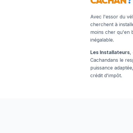
CACHAN
?
Avec l'essor du vé
cherchent à instal
moins cher qu'en b
inégalable.
Les Installateurs
,
Cachan
dans le res
puissance adaptée,
crédit d'impôt.