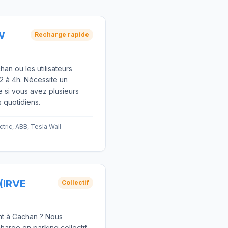
W
Recharge rapide
han ou les utilisateurs
2 à 4h. Nécessite un
e si vous avez plusieurs
s quotidiens.
tric, ABB, Tesla Wall
(IRVE
Collectif
nt à Cachan ? Nous
harge en parking collectif