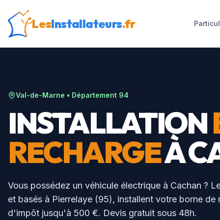
Les
Installateurs
.fr
Particu
Val-de-Marne
• Département
94
INSTALLATION
RECHARGE
À
C
Vous possédez un véhicule électrique à
Cachan
? Le
et basés à Pierrelaye (95), installent votre borne de
d'impôt jusqu'à 500 €. Devis gratuit sous 48h.